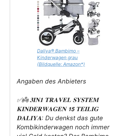
Daliya® Bambimo –
Kinderwagen grau
(Bildquelle: Amazon*)
Angaben des Anbieters
✅👼 𝟑𝐈𝐍𝟏 𝐓𝐑𝐀𝐕𝐄𝐋 𝐒𝐘𝐒𝐓𝐄𝐌
𝐊𝐈𝐍𝐃𝐄𝐑𝐖𝐀𝐆𝐄𝐍 𝟭𝟱 𝐓𝐄𝐈𝐋𝐈𝐆
𝐃𝐀𝐋𝐈𝐘𝐀: Du denkst das gute
Kombikinderwagen noch immer