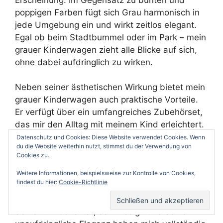
poppigen Farben fügt sich Grau harmonisch in
jede Umgebung ein und wirkt zeitlos elegant.
Egal ob beim Stadtbummel oder im Park – mein
grauer Kinderwagen zieht alle Blicke auf sich,
ohne dabei aufdringlich zu wirken.
Neben seiner ästhetischen Wirkung bietet mein
grauer Kinderwagen auch praktische Vorteile.
Er verfügt über ein umfangreiches Zubehörset,
das mir den Alltag mit meinem Kind erleichtert.
Ein Regenschutz, ein Sonnenschirm und eine
Datenschutz und Cookies: Diese Website verwendet Cookies. Wenn
du die Website weiterhin nutzt, stimmst du der Verwendung von
Wickeltasche sind nur einige Beispiele für die
Cookies zu.
nützlichen Extras, die im Lieferumfang
Weitere Informationen, beispielsweise zur Kontrolle von Cookies,
enthalten waren.
findest du hier:
Cookie-Richtlinie
Abschließend kann ich sagen, dass mein grauer
Kinderwagen die beste Wahl für mich war.
Seine Funktionalität, sein Design und seine